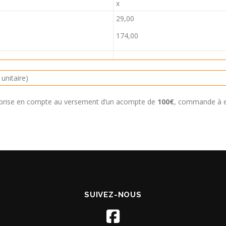
x
29,00
174,00
unitaire)
prise en compte au versement d’un acompte de
100€
, commande à e
SUIVEZ-NOUS