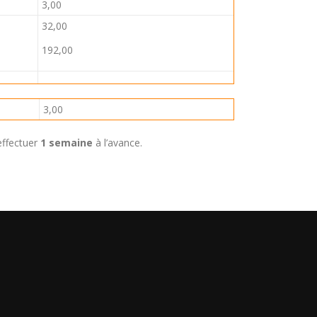
3,00
32,00
192,00
3,00
ffectuer
1 semaine
à l’avance.