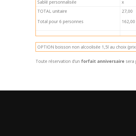
Sablé personnalisée
x
TOTAL unitaire
27,00
Total pour 6 personnes
162,00
OPTION boisson non alcoolisée 1,5l au choix (prix 
Toute réservation d’un
forfait anniversaire
sera 